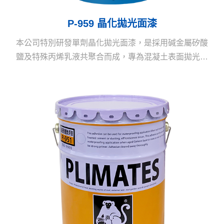
P-959 晶化拋光面漆
本公司特別研發單劑晶化拋光面漆，是採用碱金屬矽酸
鹽及特殊丙烯乳液共聚合而成，專為混凝土表面拋光養
護用的水性、環保之高效能拋光面漆，為歐美地區風行
之材料。