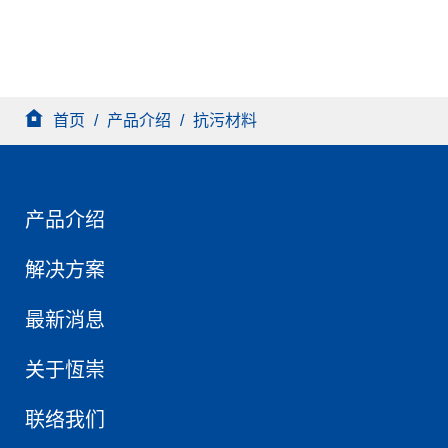
被涂物具抗污、自洁、防护三效，让建筑物外观长保如
新，减少维护成本。
首页
/
产品介绍
/
抗污材料
产品介绍
解决方案
最新消息
关于恆崇
联络我们