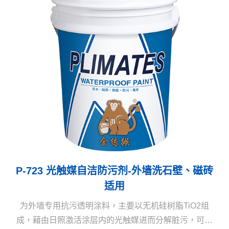
P-723 光触媒自洁防污剂-外墙洗石壁、磁砖
适用
为外墙专用抗污透明涂料，主要以无机硅树脂TiO2组
成，藉由日照激活涂层内的光触媒进而分解脏污，可使