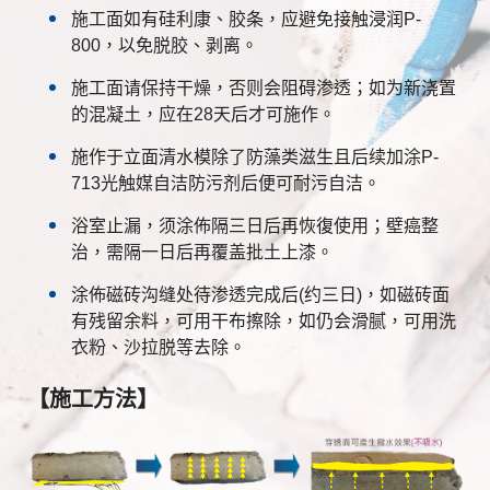
施工面如有硅利康、胶条，应避免接触浸润P-
800，以免脱胶、剥离。
施工面请保持干燥，否则会阻碍渗透；如为新浇置
的混凝土，应在28天后才可施作。
施作于立面清水模除了防藻类滋生且后续加涂P-
713光触媒自洁防污剂后便可耐污自洁。
浴室止漏，须涂佈隔三日后再恢復使用；壁癌整
治，需隔一日后再覆盖批土上漆。
涂佈磁砖沟缝处待渗透完成后(约三日)，如磁砖面
有残留余料，可用干布擦除，如仍会滑腻，可用洗
衣粉、沙拉脱等去除。
【施工方法】