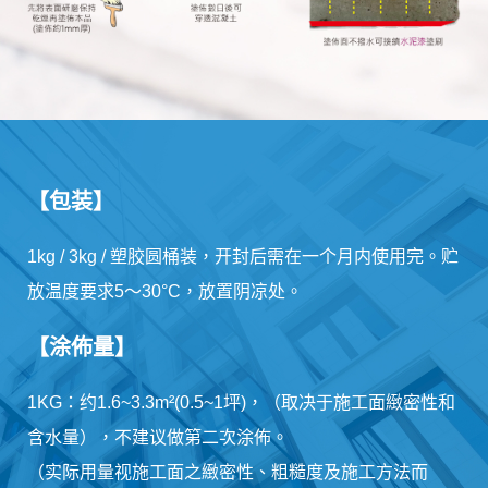
【包装】
1kg / 3kg / 塑胶圆桶装，开封后需在一个月内使用完。贮
放温度要求5～30°C，放置阴凉处。
【涂佈量】
1KG：约1.6~3.3m²(0.5~1坪)，（取决于施工面緻密性和
含水量），不建议做第二次涂佈。
（实际用量视施工面之緻密性、粗糙度及施工方法而