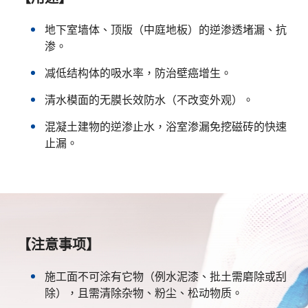
地下室墙体、顶版（中庭地板）的逆渗透堵漏、抗
渗。
减低结构体的吸水率，防治壁癌增生。
清水模面的无膜长效防水（不改变外观）。
混凝土建物的逆渗止水，浴室渗漏免挖磁砖的快速
止漏。
【注意事项】
施工面不可涂有它物（例水泥漆、批土需磨除或刮
除），且需清除杂物、粉尘、松动物质。