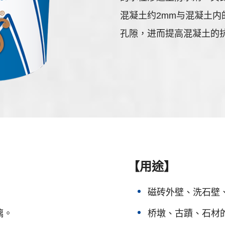
混凝土约2mm与混凝土
孔隙，进而提高混凝土的
【用途】
磁砖外壁、洗石壁
璃。
桥墩、古蹟、石材