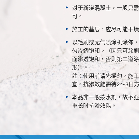
对于新浇混凝土，一般只需
可。
施工的基层，应尽可能干燥
以毛刷或无气喷涂机涂佈，
匀渗透饱和。（因只可涂刷
面渗透饱和，否则第二道涂
形）。
註：使用前请先摇匀，施工温
宜。抗渗效能需待2～3日
本品非一般拨水剂，故不强
重长时抗渗效能。