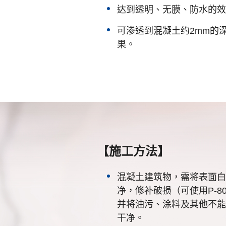
达到透明、无膜、防水的效
可渗透到混凝土约2mm的
果。
【施工方法】
混凝土建筑物，需将表面白
净，修补破损（可使用P-8
并将油污、涂料及其他不能被
干净。