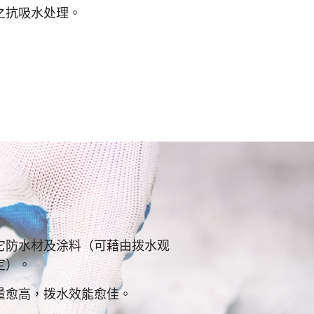
之抗吸水处理。
它防水材及涂料（可藉由拨水观
定）。
量愈高，拨水效能愈佳。