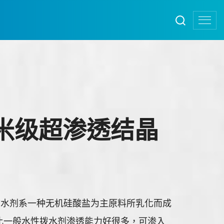
 奈米级超渗透结晶
晶防水剂系一种无机硅酸盐为主原料所乳化而成
比一般水性拨水剂渗透能力好很多，可渗入