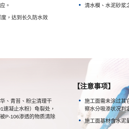
应。
清水模、水泥砂浆
深度，达到长久防水效
【注意事项】
华、青苔、粉尘清理干
施工面需未涂过其
01速凝止水粉）龟裂处，
察水分吸渗状况判
P-106渗透的物质清除
施工面基材含水泥