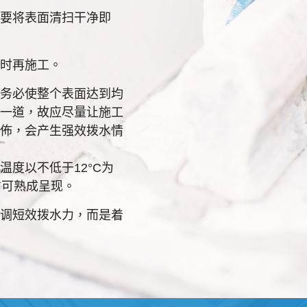
要将表面清扫干净即
时再施工。
务必使整个表面达到均
一道，故应尽量让施工
佈，会产生强效拨水情
度以不低于12°C为
方可熟成呈现。
调短效拨水力，而是着