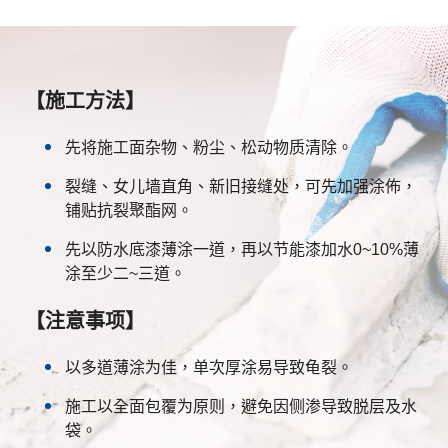
【施工方法】
先将施工面杂物、粉尘、松动物质清除。
裂缝、女儿墙直角、新旧接缝处，可先加强涂佈，
铺贴抗裂聚酯网。
先以防水底漆薄涂一道，再以节能漆加水0~10%薄
涂至少二~三道。
【注意事项】
以多道薄涂为佳，单次厚涂易导致龟裂。
施工以全面包覆为原则，避免因侧渗导致脱层及水
袋。