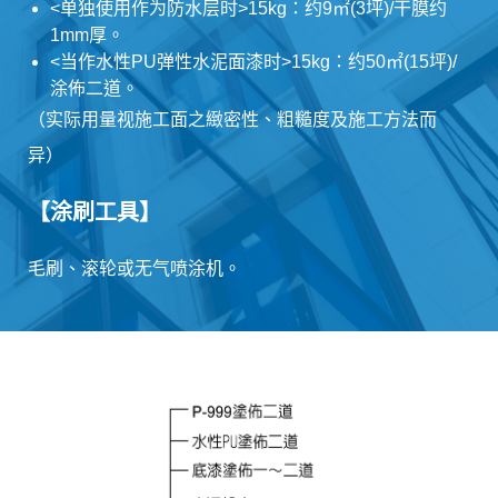
<单独使用作为防水层时>15kg：约9㎡(3坪)/干膜约
1mm厚。
<当作水性PU弹性水泥面漆时>15kg：约50㎡(15坪)/
涂佈二道。
（实际用量视施工面之緻密性、粗糙度及施工方法而
异）
【涂刷工具】
毛刷、滚轮或无气喷涂机。